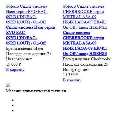
Сплит-система Haier серии
EVO EAC-
Сплит-система
09RD1(IN)/EAC-
CHERBROOKE серии
09RD1(OUT) / On-Off
MISTRAL ASA-09
Бренд изделия:
Haier
HR4K1/AOA-09 HR4K1
Площадь охлаждения:
25
On-Off / завод HISENSE
Инвертор:
нет
Бренд изделия:
Cherbrooke
15 000 ₽
Площадь охлаждения:
25
В корзину
Инвертор:
нет
15 350 ₽
В корзину
Магазин климатической техники