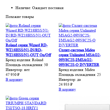
Наличие: Ожидает поставки
Похожие товары
Roland серии Wizard RD-
WZ18HSS/N1-IN/RD-
Сплит-система Midea
WZ18HSS/N1-OUT On/Off
серии Unlimited MSAG2-
Бренд изделия:
Roland
09N8C2S-I/MSAG2-
Площадь охлаждения:
50
09N8C2S-O INVERTER
Инвертор:
нет
Бренд изделия:
Midea
47 950 ₽
Площадь охлаждения:
25
В корзину
Инвертор:
да
24 933 ₽
В корзину