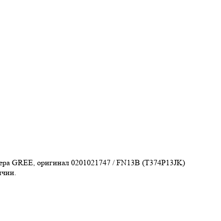
ера GREE, оригинал 0201021747 / FN13B (T374P13JK)
ичии.