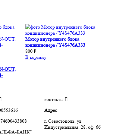
Мотор внутреннего блока
кондиционера / Y4S476A333
800 ₽
В корзину
N-OUT,
4-
контакты
00553616
Адрес
74600433808
г. Севастополь, ул.
Индустриальная, 28, оф. 66
"АЛЬФА-БАНК"