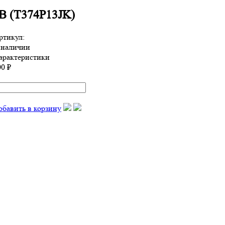
B (T374P13JK)
ртикул:
 наличии
арактеристики
00 ₽
обавить в корзину