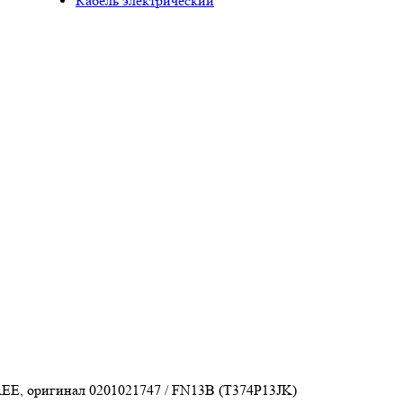
Кабель электрический
EE, оригинал 0201021747 / FN13B (T374P13JK)