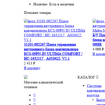
Наличие: Есть в наличии
Похожие товары
Б/У Пла
блока 
31101-002267 Плата управления
09HR
внутреннего блока кондиционера
4 000 ₽
ECS-09PN-IN ULTIMA COMFORT /
В корз
НС-1632117 , A010422, V1.1
2 413 ₽
В корзину
КАТАЛОГ
Магазин климатической
Системы
техники
кондицион
воздуха
Быто
сист