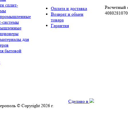
ти сплит-
Расчетный с
Оплата и доставка
емы
4080281070
Возврат и обмен
промышленные
товара
т-системы
Гарантия
мышленные
иционеры
 материалы для
еров
ля бытовой
ы
Сделано в
ерополь © Copyright 2026 г.