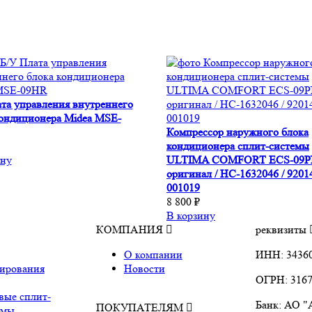
та управления внутреннего
кондиционера Midea MSE-
Компрессор наружного блока
кондиционера сплит-системы
ину
ULTIMA COMFORT ECS-09P
оригинал / НС-1632046 / 9201
001019
8 800 ₽
В корзину
КОМПАНИЯ
реквизиты
О компании
ИНН: 3436
ирования
Новости
ОГРН: 3167
вые сплит-
Банк: АО 
ПОКУПАТЕЛЯМ
емы