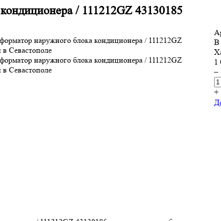
 кондиционера / 111212GZ 43130185
А
В
Х
1 
–
+
Д