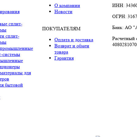
О компании
ИНН: 3436
ирования
Новости
ОГРН: 3167
вые сплит-
Банк: АО 
ПОКУПАТЕЛЯМ
емы
ти сплит-
Расчетный с
Оплата и доставка
емы
4080281070
Возврат и обмен
промышленные
товара
т-системы
Гарантия
мышленные
иционеры
 материалы для
еров
ля бытовой
ы