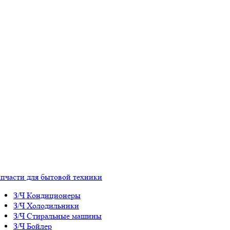
апчасти для бытовой техники
З/Ч Кондиционеры
З/Ч Холодильники
З/Ч Стиральные машины
З/Ч Бойлер