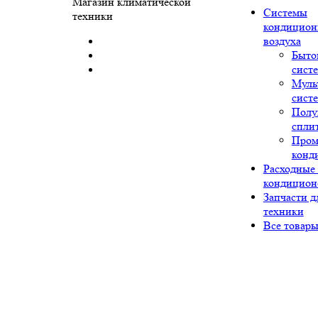
Магазин климатической
Системы
техники
кондицион
воздуха
Быто
сист
Муль
сист
Полу
спли
Про
конд
Расходные
кондицион
Запчасти д
техники
Все товар