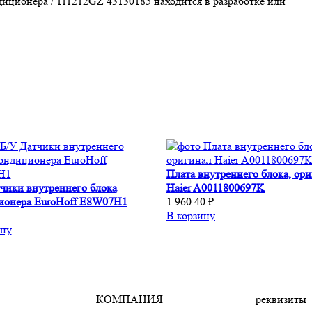
иционера / 111212GZ 43130185 находится в разработке или
Плата внутреннего блока, ор
чики внутреннего блока
Haier A0011800697K
ионера EuroHoff E8W07H1
1 960.40 ₽
В корзину
ину
КОМПАНИЯ
реквизиты