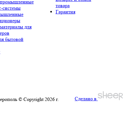
промышленные
товара
т-системы
Гарантия
мышленные
иционеры
 материалы для
еров
ля бытовой
ы
Сделано в
ерополь © Copyright 2026 г.