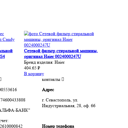
альной
Сетевой фильтр стиральной машины,
SS4
оригинал Haier 0024000247U
Бренд изделия:
Haier
404.65 ₽
В корзину
контакты
00553616
Адрес
74600433808
г. Севастополь, ул.
Индустриальная, 28, оф. 66
"АЛЬФА-БАНК"
чет:
2610000842
Номер телефона