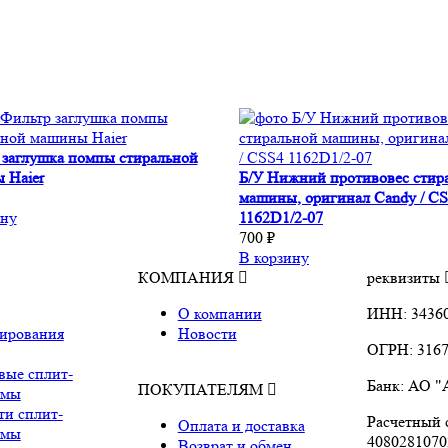
 заглушка помпы стиральной
 Haier
Б/У Нижний противовес стир
машины, оригинал Candy / C
ину
1162D1/2-07
700 ₽
В корзину
КОМПАНИЯ
реквизиты
О компании
ИНН: 3436
ирования
Новости
ОГРН: 3167
вые сплит-
Банк: АО 
ПОКУПАТЕЛЯМ
емы
ти сплит-
Расчетный с
Оплата и доставка
емы
4080281070
Возврат и обмен