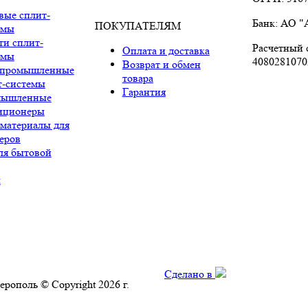
вые сплит-
Банк: АО 
ПОКУПАТЕЛЯМ
емы
ти сплит-
Расчетный с
Оплата и доставка
емы
4080281070
Возврат и обмен
промышленные
товара
т-системы
Гарантия
мышленные
иционеры
 материалы для
еров
ля бытовой
ы
Сделано в
ерополь © Copyright 2026 г.