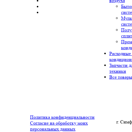
воздуха
Быто
сист
Муль
сист
Полу
спли
Про
конд
Расходные
кондицион
Запчасти д
техники
Все товар
Политика конфиденциальности
г. Симф
Согласие на обработку моих
персональных данных