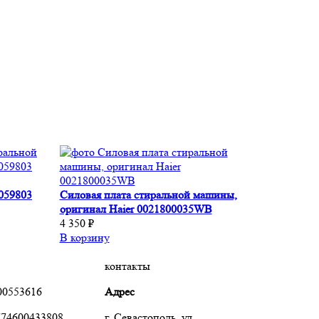
059803
Силовая плата стиральной машины,
оригинал Haier 0021800035WB
4 350 ₽
В корзину
контакты
00553616
Адрес
74600433808
г. Севастополь, ул.