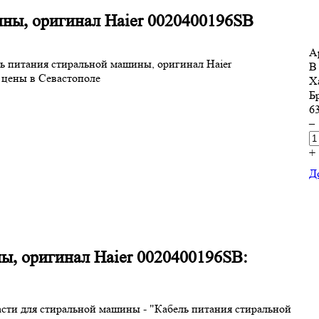
ны, оригинал Haier 0020400196SB
А
В
Х
Б
63
–
+
Д
ы, оригинал Haier 0020400196SB:
асти для стиральной машины - "Кабель питания стиральной