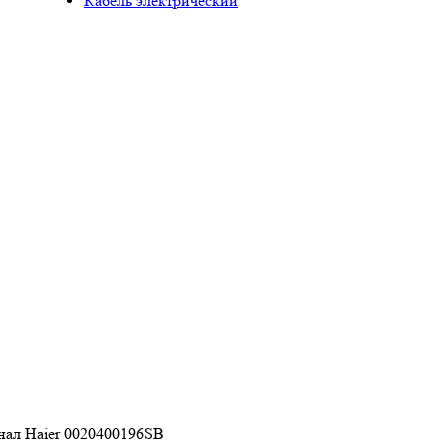
Кабель электрический
нал Haier 0020400196SB