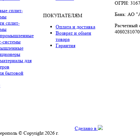
ОГРН: 3167
вые сплит-
Банк: АО 
ПОКУПАТЕЛЯМ
емы
ти сплит-
Расчетный с
Оплата и доставка
емы
4080281070
Возврат и обмен
промышленные
товара
т-системы
Гарантия
мышленные
иционеры
 материалы для
еров
ля бытовой
ы
Сделано в
ерополь © Copyright 2026 г.