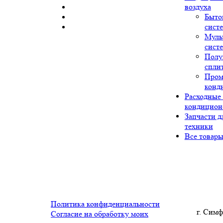
воздуха
Быто
сист
Муль
сист
Полу
спли
Про
конд
Расходные
кондицион
Запчасти д
техники
Все товар
Политика конфиденциальности
г. Симф
Согласие на обработку моих