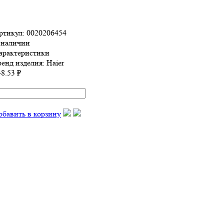
ртикул: 0020206454
 наличии
арактеристики
ренд изделия:
Haier
8.53 ₽
обавить в корзину