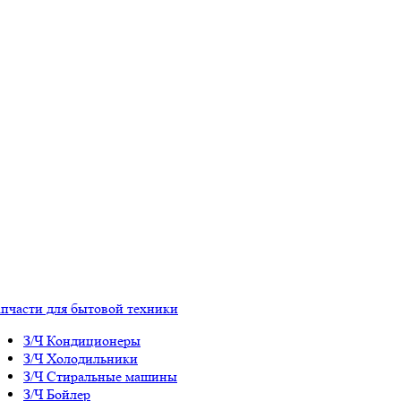
апчасти для бытовой техники
З/Ч Кондиционеры
З/Ч Холодильники
З/Ч Стиральные машины
З/Ч Бойлер