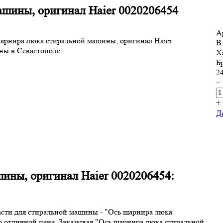
ашины, оригинал Haier 0020206454
А
В
Х
Б
24
–
+
Д
ины, оригинал Haier 0020206454:
асти для стиральной машины - "Ось шарнира люка
о отличной цене. Заказывая "Ось шарнира люка стиральной