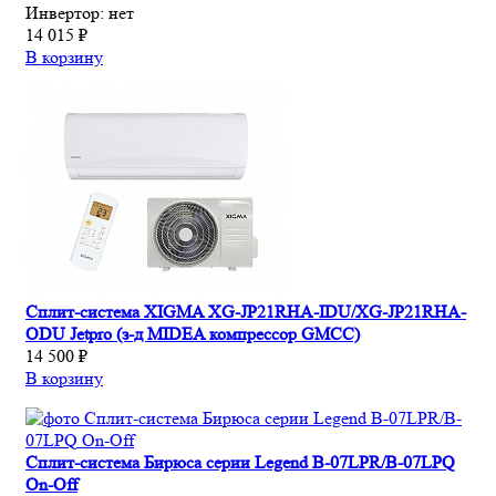
Инвертор:
нет
14 015 ₽
В корзину
Сплит-система XIGMA XG-JP21RHA-IDU/XG-JP21RHA-
ODU Jetpro (з-д MIDEA компрессор GMCC)
14 500 ₽
В корзину
Сплит-система Бирюса серии Legend B-07LPR/B-07LPQ
On-Off